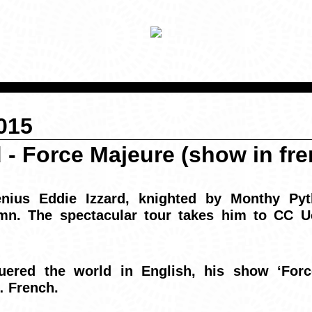
015
d - Force Majeure (show in fr
enius Eddie Izzard, knighted by Monthy Pyt
mn. The spectacular tour takes him to CC U
uered the world in English, his show ‘Forc
… French.