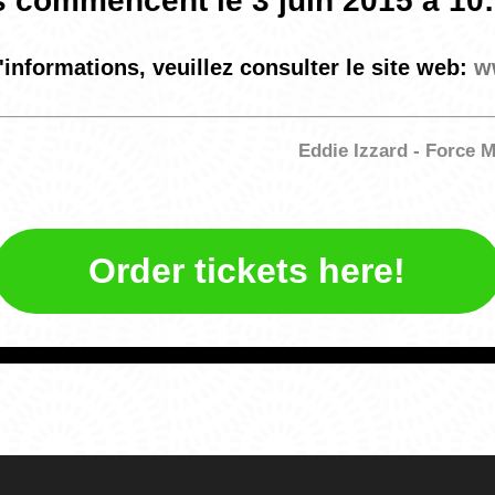
 commencent le 3 juin 2015 à 10:
'informations, veuillez consulter le site web:
w
Eddie Izzard - Force M
Order tickets here!