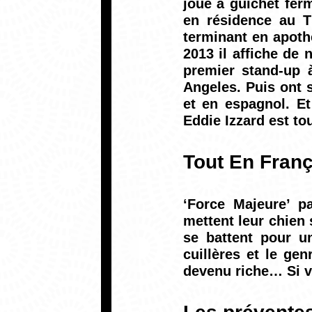
joué à guichet fer
en résidence au Th
terminant en apoth
2013 il affiche de 
premier stand-up 
Angeles. Puis ont s
et en espagnol. Et
Eddie Izzard est tou
Tout En Franç
‘Force Majeure’ p
mettent leur chien 
se battent pour un
cuillères et le ge
devenu riche… Si v