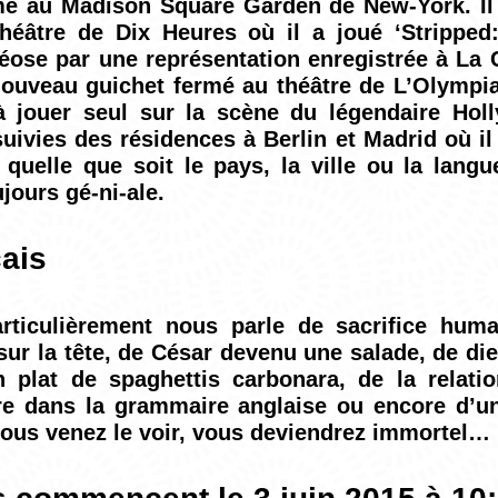
mé au Madison Square Garden de New-York. Il
éâtre de Dix Heures où il a joué ‘Stripped:
éose par une représentation enregistrée à La C
nouveau guichet fermé au théâtre de L’Olympia.
à jouer seul sur la scène du légendaire Ho
uivies des résidences à Berlin et Madrid où i
 quelle que soit le pays, la ville ou la lan
jours gé-ni-ale.
ais
articulièrement nous parle de sacrifice huma
sur la tête, de César devenu une salade, de di
 plat de spaghettis carbonara, de la relatio
nre dans la grammaire anglaise ou encore d’
ous venez le voir, vous deviendrez immortel… 